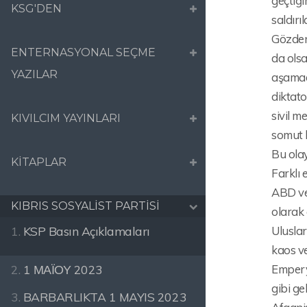
geçtiği
KSG'DEN
saldırıl
Gözden 
ENTERNASYONAL SEÇME
da olsa
YAZILAR
aşamada
diktato
sivil m
KIVILCIM YAYINLARI
somut b
Bu olay
KİTAPLAR
Farklı 
ABD ve 
KIBRIS SOSYALİST PARTİSİ
olarak 
Uluslar
1.
KSP Basın Açıklamaları
kaos ve
Empery
2.
1 ΜΑΪΟΥ 2023
gibi ge
3.
BARBARLIKTA 1 MAYIS 2023