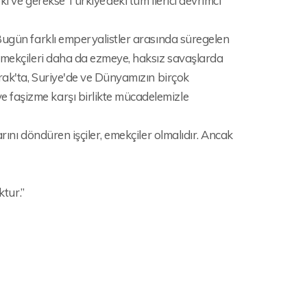
ki ve gerekse Türkiye’deki tüm ilerici devrimci
Bugün farklı emperyalistler arasında süregelen
 emekçileri daha da ezmeye, haksız savaşlarda
Irak'ta, Suriye'de ve Dünyamızın birçok
 faşizme karşı birlikte mücadelemizle
rını döndüren işçiler, emekçiler olmalıdır. Ancak
ktur.”