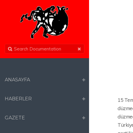
ANASAYFA
HABERLER
15 Temm
düzmece
düzmece
GAZETE
Türkiye