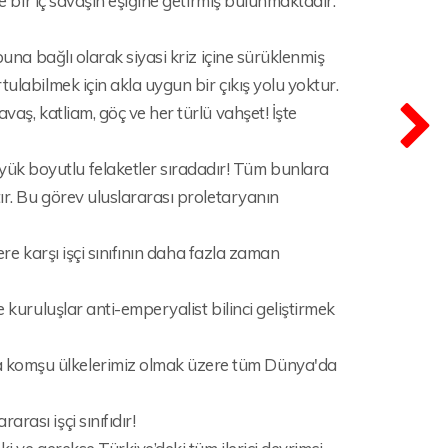
de bir iç savaşın eşiğine getirmiş bulunmaktadır.
buna bağlı olarak siyasi kriz içine sürüklenmiş
ulabilmek için akla uygun bir çıkış yolu yoktur.
vaş, katliam, göç ve her türlü vahşet! İşte
ük boyutlu felaketler sıradadır! Tüm bunlara
tır. Bu görev uluslararası proletaryanın
ere karşı işçi sınıfının daha fazla zaman
 kuruluşlar anti-emperyalist bilinci geliştirmek
a komşu ülkelerimiz olmak üzere tüm Dünya'da
ası işçi sınıfıdır!