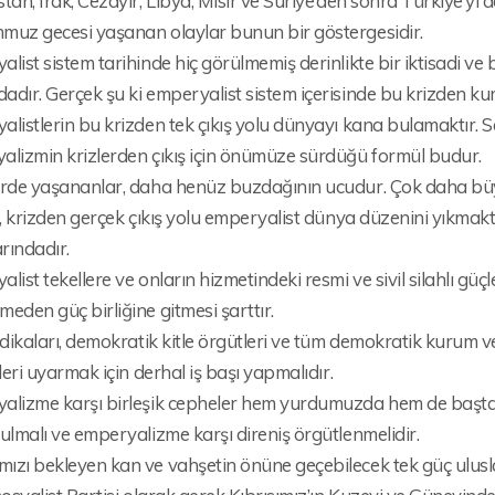
tan, Irak, Cezayir, Libya, Mısır ve Suriye’den sonra Türkiye’yi 
muz gecesi yaşanan olaylar bunun bir göstergesidir.
list sistem tarihinde hiç görülmemiş derinlikte bir iktisadi ve 
dır. Gerçek şu ki emperyalist sistem içerisinde bu krizden kurt
listlerin bu krizden tek çıkış yolu dünyayı kana bulamaktır. Sa
alizmin krizlerden çıkış için önümüze sürdüğü formül budur.
erde yaşananlar, daha henüz buzdağının ucudur. Çok daha büy
k, krizden gerçek çıkış yolu emperyalist dünya düzenini yıkmak
rındadır.
list tekellere ve onların hizmetindeki resmi ve sivil silahlı güçl
eden güç birliğine gitmesi şarttır.
ndikaları, demokratik kitle örgütleri ve tüm demokratik kurum ve
eleri uyarmak için derhal iş başı yapmalıdır.
alizme karşı birleşik cepheler hem yurdumuzda hem de başt
ulmalı ve emperyalizme karşı direniş örgütlenmelidir.
zı bekleyen kan ve vahşetin önüne geçebilecek tek güç uluslarar