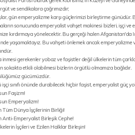
sosyalist Partisi olarak gerek Kıbrısımız’ın Kuzeyi ve Güneyinde
örgüt ve sendikalara çağrımızdır;
lar, gün emperyalizme karşı güçlerimizi birleştirme günüdür. 
ların sonucunda emperyalist vahşet makinesi bizleri, işçi ve
mize kırdırmaya yönelecektir. Bu gerçeği halen Afganistan'da 
inde yaşamaktayız. Bu vahşeti önlemek ancak emperyalizme ve
ndür.
inmesi gerekenler yobaz ve faşistler değil ülkelerin tüm çarkla
rin sokakta etkili olabilmesi bizlerin örgütlü olmamıza bağlıdır.
ülüğümüz gücümüzdür.
 işçi sınıfı önünde durabilecek hiçbir faşist, emperyalist güç yo
sun Faşizm!
sun Emperyalizm!
 Tüm Dünya İşçilerinin Birliği!
 Anti-Emperyalist Birleşik Cephe!
elerin İşçileri ve Ezilen Halklar Birleşin!