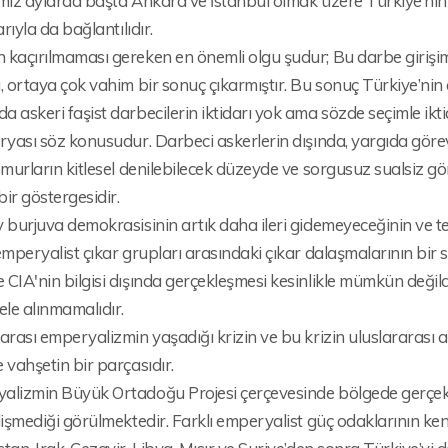
miz aylarda başta Ankara ve İstanbul olmak üzere Türkiye’nin ç
arıyla da bağlantılıdır.
kaçırılmaması gereken en önemli olgu şudur; Bu darbe girişimi
, ortaya çok vahim bir sonuç çıkarmıştır. Bu sonuç Türkiye’nin 
 askeri faşist darbecilerin iktidarı yok ama sözde seçimle iktidara
ryası söz konusudur. Darbeci askerlerin dışında, yargıda görevl
emurların kitlesel denilebilecek düzeyde ve sorgusuz sualsiz 
ir göstergesidir.
 burjuva demokrasisinin artık daha ileri gidemeyeceğinin ve tems
emperyalist çıkar grupları arasındaki çıkar dalaşmalarının bir
CIA'nin bilgisi dışında gerçekleşmesi kesinlikle mümkün değildir
ele alınmamalıdır.
arası emperyalizmin yaşadığı krizin ve bu krizin uluslararası
 vahşetin bir parçasıdır.
alizmin Büyük Ortadoğu Projesi çerçevesinde bölgede gerçekleş
lişmediği görülmektedir. Farklı emperyalist güç odaklarının ke