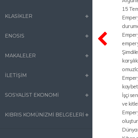
Afganis
15 Tem
KLASİKLER
Emperya
durumda
Emperya
ENOSIS
empery
Şimdil
MAKALELER
karşılı
omuzla
İLETİŞİM
Emperya
kaybetm
İşçi se
SOSYALİST EKONOMİ
ve kitl
Empery
KIBRIS KOMÜNİZMİ BELGELERİ
oluştur
Dünyamı