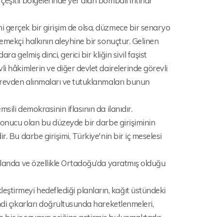
eşitli bölgelerinde yer alan bombalı intihar
 gerçek bir girişim de olsa, düzmece bir senaryo
emekçi halkının aleyhine bir sonuçtur. Gelinen
 gelmiş dinci, gerici bir kliğin sivil faşist
i hâkimlerin ve diğer devlet dairelerinde görevli
görevden alınmaları ve tutuklanmaları bunun
ili demokrasinin iflasının da ilanıdır.
 sonucu olan bu düzeyde bir darbe girişiminin
. Bu darbe girişimi, Türkiye'nin bir iç meselesi
 alanda ve özellikle Ortadoğu’da yaratmış olduğu
tirmeyi hedeflediği planların, kağıt üstündeki
ndi çıkarları doğrultusunda hareketlenmeleri,