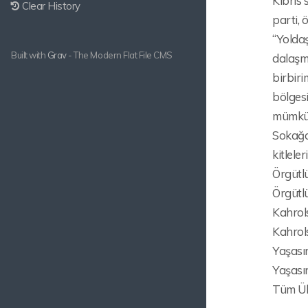
Kıbrıs 
Clear History
parti, 
“Yoldaş
Built with
Grav
- The Modern Flat File CMS
dalaşma
birbiri
bölges
mümkü
Sokağa 
kitlele
Örgütl
Örgütlü
Kahrol
Kahrol
Yaşasın
Yaşasın
Tüm Ülk