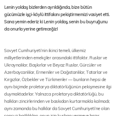
Lenin yoldaş bizlerden ayrıldığında, bize bütün
gücümüzle işçi-köylü ittifakını pekiştirmemizi vasiyet etti.
Sana yemin ederiz ki Lenin yoldaş, senin bu buyruğunu
da onurla yerine getireceğiz!
Sovyet Cumhuriyeti’nin ikinci temeli, ülkemiz
milliyetlerinden emekçiler arasındaki ittifaktır. Ruslar ve
Ukraynalılar, Başkırlar ve Beyaz Ruslar, Gürcüler ve
Azerbaycanlılar, Ermeniler ve Dağıstanlılar, Tatarlar ve
Kırgızlar, Özbekler ve Türkmenler — bunların hepsi de
aynı biçimde proletarya diktatörlüğünün pekişmesine ilgi
duymaktadırlar. Yalnızca proletarya diktatörlüğü, bu
halkları zincirlerinden ve baskıdan kurtarmakla kalmadı;
aynı zamanda bu halklar da Sovyet Cumhuriyeti’ne olan
sonsuz bağlılıkları, onun için kurban vermeye hazır