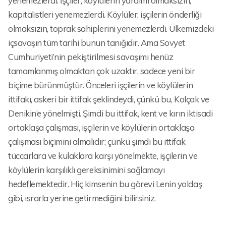
yenemezlerdi. İşçiler, köylülerin yardımı olmaksızın,
kapitalistleri yenemezlerdi. Köylüler, işçilerin önderliği
olmaksızın, toprak sahiplerini yenemezlerdi. Ülkemizdeki
içsavaşın tüm tarihi bunun tanığıdır. Ama Sovyet
Cumhuriyeti’nin pekiştirilmesi savaşımı henüz
tamamlanmış olmaktan çok uzaktır, sadece yeni bir
biçime bürünmüştür. Önceleri işçilerin ve köylülerin
ittifakı, askeri bir ittifak şeklindeydi, çünkü bu, Kolçak ve
Denikin’e yönelmişti. Şimdi bu ittifak, kent ve kırın iktisadi
ortaklaşa çalışması, işçilerin ve köylülerin ortaklaşa
çalışması biçimini almalıdır; çünkü şimdi bu ittifak
tüccarlara ve kulaklara karşı yönelmekte, işçilerin ve
köylülerin karşılıklı gereksinimini sağlamayı
hedeflemektedir. Hiç kimsenin bu görevi Lenin yoldaş
gibi, ısrarla yerine getirmediğini bilirsiniz.