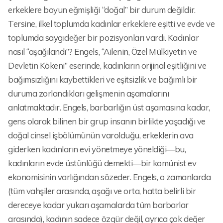
erkeklere boyun eğmişliği “doğal” bir durum değildir.
Tersine, ilkel toplumda kadınlar erkeklere eşitti ve evde ve
toplumda saygıdeğer bir pozisyonları vardı. Kadınlar
nasıl “aşağılandı”? Engels, “Ailenin, Özel Mülkiyetin ve
Devletin Kökeni” eserinde, kadınların orijinal eşitliğini ve
bağımsızlığını kaybettikleri ve eşitsizlik ve bağımlı bir
duruma zorlandıkları gelişmenin aşamalarını
anlatmaktadır. Engels, barbarlığın üst aşamasına kadar,
gens olarak bilinen bir grup insanın birlikte yaşadığı ve
doğal cinsel işbölümünün varolduğu, erkeklerin ava
giderken kadınların evi yönetmeye yöneldiği—bu,
kadınların evde üstünlüğü demekti—bir komünist ev
ekonomisinin varlığından sözeder. Engels, o zamanlarda
(tüm vahşiler arasında, aşağı ve orta, hatta belirli bir
dereceye kadar yukarı aşamalarda tüm barbarlar
arasında), kadının sadece özgür değil, ayrıca çok değer