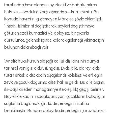
tarafından hesaplanan soy zinciri ve babalık miras
hukuku, —zorlukla karşılaşmadan—kurulmuştu. Bu
konuda hayretini gizlemeyen Marx ise şöyle eklemişti:
“İnsanı, isimlerini değiştirerek, şeyleri değiştirmeye
götüren ezeli kurnazlık! Ve, dolaysız, bir çıkarla
dürtülünce, gelenek içinde kalarak geleneği yıkmak için
bulunan dolambaçlı yol!”
“Analık hukukunun alaşağı edilişi, dişi cinsinin dünya
tarihsel yenilgisi oldu”. (Engels). Evde bile, idareyi elde
tutan erkek oldu: kadın aşağılandı, köleleşti ve erkeğin
zevk ve çocuk doğurma aleti haline geldi” Bu aile biçimi,
iki-başlı aileden monogami’ye (tek-eşlilik) geçişi belirler.
Böylelikle kadının sadakatini, yani çocukların babalığını
sağlama bağlamak için, kadın, erkeğin insafına
bırakılmıştır. Bundan dolayı kadın, erkeğin şartız idaresi