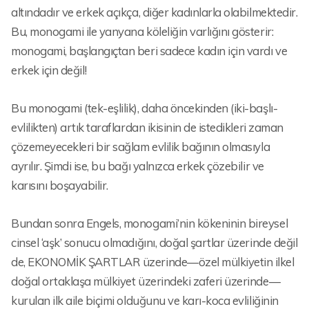
altındadır ve erkek açıkça, diğer kadınlarla olabilmektedir.
Bu, monogami ile yanyana köleliğin varlığını gösterir:
monogami, başlangıçtan beri sadece kadın için vardı ve
erkek için değil!
Bu monogami (tek-eşlilik), daha öncekinden (iki-başlı-
evlilikten) artık taraflardan ikisinin de istedikleri zaman
çözemeyecekleri bir sağlam evlilik bağının olmasıyla
ayrılır. Şimdi ise, bu bağı yalnızca erkek çözebilir ve
karısını boşayabilir.
Bundan sonra Engels, monogami’nin kökeninin bireysel
cinsel ‘aşk’ sonucu olmadığını, doğal şartlar üzerinde değil
de, EKONOMİK ŞARTLAR üzerinde—özel mülkiyetin ilkel
doğal ortaklaşa mülkiyet üzerindeki zaferi üzerinde—
kurulan ilk aile biçimi olduğunu ve karı-koca evliliğinin