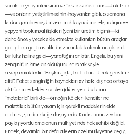
sürülerin yetiştirilmesinin ve “insan sürüsü”nün—kölelerin
—ve onların yetiştirilmesinin (hayvanlar gibi), o zamana
kadar görülmemiş bir zenginlik kaynağını geliştirdiğini ve
yepyeni toplumsal ilişkileri (yeni bir üretim biçimi)—ki
daha önce yiyecek elde etmekte kullanılan bütün araçlar
geri plana geçti: avcılık, bir zorunluluk olmaktan çıkarak,
bir lüks haline geldi—yarattığını anlatır. Engels, bu yeni
zenginliğin kime ait olduğunu sorarak şöyle
cevaplamaktadır: “Başlangıçta, bir bütün olarak gens’lere
aitti”. Fakat zenginliğin kaynakları ev halkı dışında ortaya
çıktığı için, erkekler sürüleri (diğer yeni bulunan
“metalarla” birlikte—örneğin köleler) kendilerine
malettiler: bütün yaşam için gerekli maddelerin elde
edilmesi, şimdi, erkeğe düşüyordu. Kadın, onun zevkini
paylaşıyordu ama onun mülkiyetinde hak sahibi değildi.
Engels, devamla, bir defa ailelerin özel mülkiyetine geçip,